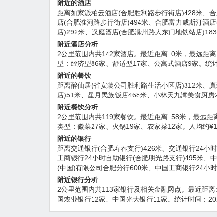
附近的酒店
距离如家派柏云酒店(合肥胜利路步行街店)428米、合
店(合肥淮河路步行街店)494米、合肥富力威斯汀酒店
店)292米、汉庭酒店(合肥滁州路大东门地铁站店)18
附近酒店分析
2公里范围内共142家酒店。最近距离: 0米，最远距离: 2
型：经济型86家、舒适型17家、公寓式酒店9家。统计时
附近的餐饮
距离醉仙居(省安装公司胜利路生活小区店)312米、真
店)51米、星月民族饭店468米、小林天九湾美食厨房2
附近餐饮分析
2公里范围内共119家餐饮。最近距离: 58米，最远距离: 
类型：徽菜27家、火锅19家、农家菜12家。人均约¥10
附近的银行
距离交通银行(合肥寿春支行)426米、交通银行24小时
工商银行24小时自助银行(合肥明光路支行)495米、中
(中国)有限公司合肥分行600米、中国工商银行24小时
附近银行分析
2公里范围内共113家银行及相关金融网点。最近距离: 42
国农业银行12家、中国光大银行11家。统计时间：202