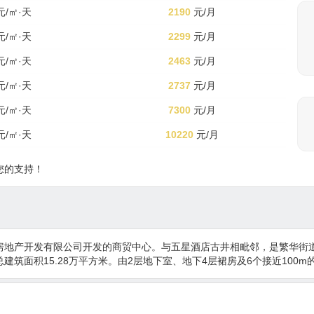
 元/㎡·天
2190
元/月
 元/㎡·天
2299
元/月
 元/㎡·天
2463
元/月
 元/㎡·天
2737
元/月
 元/㎡·天
7300
元/月
 元/㎡·天
10220
元/月
您的支持！
房地产开发有限公司开发的商贸中心。与五星酒店古井相毗邻，是繁华街
筑面积15.28万平方米。由2层地下室、地下4层裙房及6个接近100m