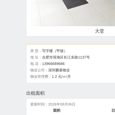
大堂
类 型：
写字楼（甲级）
地 址：
合肥市瑶海区长江东路1137号
电 话：
13966689686
物业公司：
深圳鹏基物业
物业管理费：
1.2 元/㎡/月
出租面积
更新时间：
2026年08月06日
面积
日