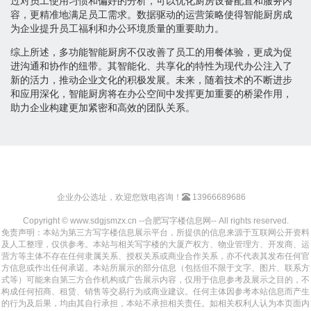
过对员工使用习惯和偏好的分析，可以优化厨房设备配置和服务内
容，更精准地满足员工需求。数据驱动的运营策略使得智能厨房成
为企业提升员工福利和办公环境质量的重要助力。
综上所述，多功能智能厨房不仅改善了员工的用餐体验，更成为促
进沟通和协作的纽带。其智能化、共享化的特性为现代办公注入了
新的活力，推动企业文化的积极发展。未来，随着技术的不断进步
和应用深化，智能厨房将在办公空间中发挥更加重要的桥梁作用，
助力企业构建更加紧密和高效的团队关系。
企业办公选址，欢迎您致电咨询！
13966689686
Copyright © www.sdgjsmzx.cn --合肥写字楼信息网-- All rights reserved.
免责声明：本站为第三方写字楼信息展示平台，所提供的信息来源于互联网公开资料
及人工整理，仅供参考。本站与相关写字楼的大厦产权方、物业管理方、开发商、运
营方等主体不存在任何隶属关系、授权关系或商业合作关系，亦不代表其发布任何官
方信息或作出任何承诺。本站所展示的部分信息（包括但不限于文字、图片、联系方
式等）可能来自第三方合作机构或广告展示内容，仅用于信息参考及展示之目的，不
构成任何招商、租赁、销售等交易行为或商业建议。任何主体因参考本站信息而产生
的行为及后果，均由其自行承担，本站不承担相关责任。如相关权利人认为本页面内